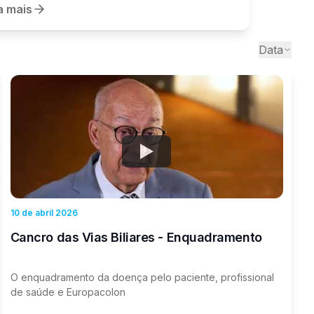
io em Psicologia da Universidade Portucalense,
a mais
ve uma sessão de sensibilização e literacia
ada a quem cuida.
Data
Watch
10 de abril 2026
Cancro das Vias Biliares - Enquadramento
O enquadramento da doença pelo paciente, profissional
de saúde e Europacolon