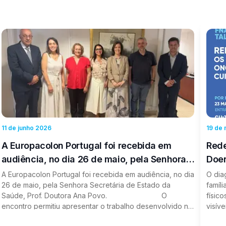
11 de junho 2026
19 de
A Europacolon Portugal foi recebida em
Rede
audiência, no dia 26 de maio, pela Senhora
Doen
Secretária de Estado da Saúde, Prof.
Info
A Europacolon Portugal foi recebida em audiência, no dia
O dia
26 de maio, pela Senhora Secretária de Estado da
famíl
Doutora Ana Povo.
Saúde, Prof. Doutora Ana Povo. ⠀⠀⠀⠀⠀⠀⠀⠀⠀⠀ O
físic
encontro permitiu apresentar o trabalho desenvolvido no
visív
âmbito do Grupo de Trabalho de Prevenção do National
Europ