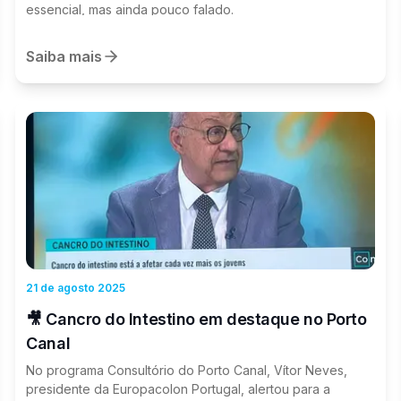
essencial, mas ainda pouco falado.
oncológicas digestivas e a importância de aproximar a
prevenção, a literacia em saúde, o rastreio e o
diagnóstico precoce das populações. ⠀⠀⠀⠀⠀⠀⠀⠀⠀⠀ A
Saiba mais
Europacolon Portugal continuará empenhada em
colaborar com entidades públicas, profissionais de
saúde, associações e parceiros institucionais para
promover respostas mais eficazes, mais próximas e mais
centradas nas pessoas. ⠀⠀⠀⠀⠀⠀⠀⠀⠀⠀
21 de agosto 2025
🎥 Cancro do Intestino em destaque no Porto
Canal
No programa Consultório do Porto Canal, Vítor Neves,
presidente da Europacolon Portugal, alertou para a