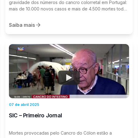
gravidade dos números do cancro colorretal em Portugal:
mais de 10.000 novos casos e mais de 4.500 mortes todos
os anos. 👉 A mensagem foi clara: O rastreio salva vidas e
pode reduzir a mortalidade em mais de 50%. Se detetado
Saiba mais
precocemente, este cancro tem uma taxa de cura
superior a 90%. É essencial aumentar a sensibilização e
implementar um rastreio populacional eficaz. ✨ A
Europacolon Portugal continuará a lutar para que a
prevenção seja prioridade e para que nenhum doente
enfrente esta doença sozinho.
Watch
07 de abril 2025
SIC – Primeiro Jornal
Mortes provocadas pelo Cancro do Cólon estão a