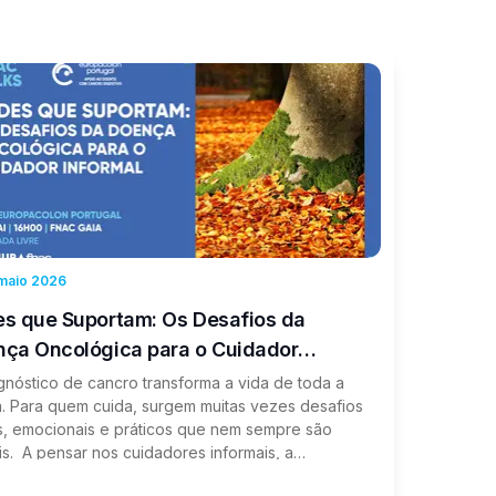
 maio 2026
s que Suportam: Os Desafios da
ça Oncológica para o Cuidador
rmal
gnóstico de cancro transforma a vida de toda a
ia. Para quem cuida, surgem muitas vezes desafios
os, emocionais e práticos que nem sempre são
eis. A pensar nos cuidadores informais, a
acolon Portugal, em parceria com o programa de