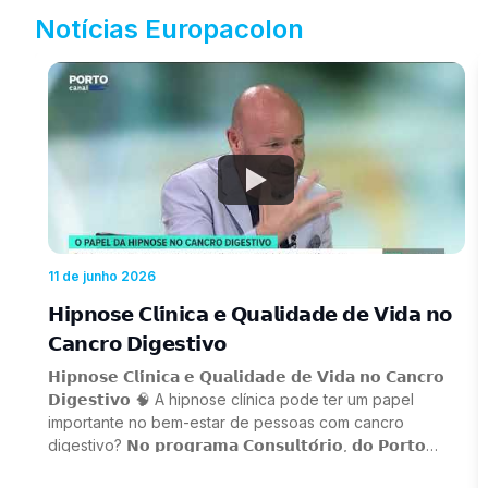
Notícias Europacolon
Watch
11 de junho 2026
𝗛𝗶𝗽𝗻𝗼𝘀𝗲 𝗖𝗹𝗶́𝗻𝗶𝗰𝗮 𝗲 𝗤𝘂𝗮𝗹𝗶𝗱𝗮𝗱𝗲 𝗱𝗲 𝗩𝗶𝗱𝗮 𝗻𝗼
𝗖𝗮𝗻𝗰𝗿𝗼 𝗗𝗶𝗴𝗲𝘀𝘁𝗶𝘃𝗼
𝗛𝗶𝗽𝗻𝗼𝘀𝗲 𝗖𝗹𝗶́𝗻𝗶𝗰𝗮 𝗲 𝗤𝘂𝗮𝗹𝗶𝗱𝗮𝗱𝗲 𝗱𝗲 𝗩𝗶𝗱𝗮 𝗻𝗼 𝗖𝗮𝗻𝗰𝗿𝗼
𝗗𝗶𝗴𝗲𝘀𝘁𝗶𝘃𝗼 🧠 A hipnose clínica pode ter um papel
importante no bem-estar de pessoas com cancro
digestivo? 𝗡𝗼 𝗽𝗿𝗼𝗴𝗿𝗮𝗺𝗮 𝗖𝗼𝗻𝘀𝘂𝗹𝘁𝗼́𝗿𝗶𝗼, 𝗱𝗼 𝗣𝗼𝗿𝘁𝗼
𝗖𝗮𝗻𝗮𝗹, 𝗳𝗼𝗶 𝗱𝗲𝗯𝗮𝘁𝗶𝗱𝗼 𝗼 𝘁𝗲𝗺𝗮 "𝗔 𝗶𝗺𝗽𝗼𝗿𝘁𝗮̂𝗻𝗰𝗶𝗮 𝗱𝗮𝘀