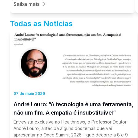
𝘁𝗲𝗿𝗮𝗽𝗶𝗮𝘀 𝗶𝗻𝘁𝗲𝗴𝗿𝗮𝘁𝗶𝘃𝗮𝘀 𝗰𝗼𝗺𝗽𝗹𝗲𝗺𝗲𝗻𝘁𝗮𝗿𝗲𝘀 𝗻𝗼
Saiba mais
𝗮𝗰𝗼𝗺𝗽𝗮𝗻𝗵𝗮𝗺𝗲𝗻𝘁𝗼 𝗱𝗲 𝗱𝗼𝗲𝗻𝘁𝗲𝘀 𝗰𝗼𝗺 𝗰𝗮𝗻𝗰𝗿𝗼
𝗱𝗶𝗴𝗲𝘀𝘁𝗶𝘃𝗼", abordando o potencial da hipnose clínica
na gestão da dor, no equilíbrio emocional e na melhoria
Todas as Notícias
da qualidade de vida dos doentes e sobreviventes. A
conversa contou com a participação do Dr. Alberto
Lopes, Neuropsicólogo e Hipnoterapeuta, e do Eng.º
Vítor Neves, Presidente da Europacolon Portugal,
reforçando a importância de uma abordagem centrada
na pessoa e da integração de estratégias
complementares de apoio ao longo do percurso da
doença. Foi também destacado o estudo “Efeitos da
Hipnose em Sobreviventes de Cancro Digestivo”, uma
iniciativa apoiada pela Europacolon Portugal.
Europacolon Portugal Linha de Apoio: 808 200 199
07 de maio 2026
André Louro: “A tecnologia é uma ferramenta,
não um fim. A empatia é insubstituível”
Entrevista exclusiva ao Healthnews, o Professor Doutor
André Louro, antecipa alguns dos temas que vai
apresentar no Onco Summit 2026 – que decorre a 8 e 9