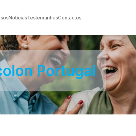
rsos
Notícias
Testemunhos
Contactos
colon Portugal